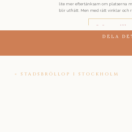
lite mer eftertänksam om platserna man
blir utfrätt. Men med rätt vinklar och 
Wow vilka 
DELA DE
Alltså wow vilka b
roligt att kunna s
absolut vilja fota 
– Matilda och Aug
Det är alltid kul att träffa alla dessa 
«
STADSBRÖLLOP I STOCKHOLM
som jag kan komma på. Men titta bara 
man inte bli annat än glad. Att vänta si
som inte komma åter, så ta vara på de
dess olika fina platser.