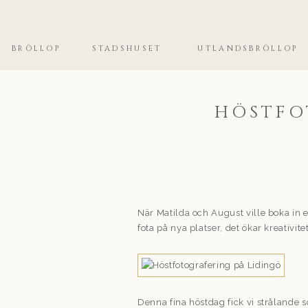
BRÖLLOP
STADSHUSET
UTLANDSBRÖLLOP
HÖSTFO
När Matilda och August ville boka in en
fota på nya platser, det ökar kreativit
Denna fina höstdag fick vi strålande so