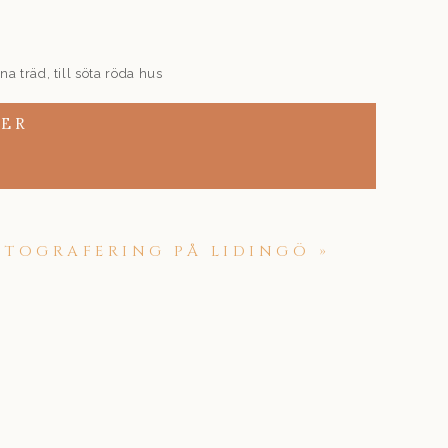
na träd, till söta röda hus
en här platsen gör inte att
 tycker jag.
NER
ktigt fin höstdag i slutet
julet) innan de tog sig
TOGRAFERING PÅ LIDINGÖ
»