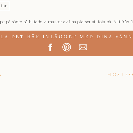
pe på söder så hittade vi massor av fina platser att fota på. Allt från fi
å himla kul med variationen man kan få på en sån här plats. Och just d
 det känns mer som en gammal stad. Men det är lite charmen med det
LA DET HÄR INLÄGGET MED DINA VÄN
 hade fortfarande färggranna löv på sig som förgyllde bilderna. En ri
da fick en mysig stund för sig själv (förutom det här härliga tredjeh
jen.
Å
HÖSTFO
Läs mer om ett stadsbröllop i Stockholm med mig här.