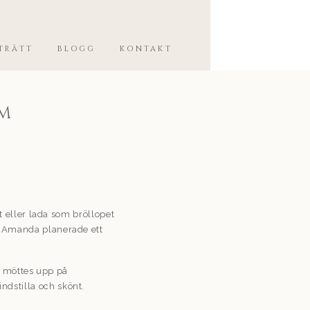
TRÄTT
BLOGG
KONTAKT
LM
tt eller lada som bröllopet
ch Amanda planerade ett
vi möttes upp på
indstilla och skönt.