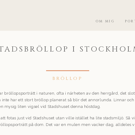
OM MIG
POR
TADSBRÖLLOP I STOCKHO
BRÖLLOP
otar bröllopsporträtt i naturen, ofta i närheten av den herrgård, det slo
 inte har ett stort bröllop planerat så blir det annorlunda. Linnar o
en mysig liten vigsel vid Stadshuset denna höstdag.
att fotas just vid Stadshuset utan ville istället ha lite stadsmiljö. Så 
 bröllopsporträtt på dom. Det var en mulen men vacker dag, alldeles v