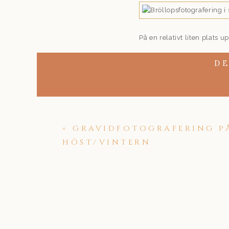
På en relativt liten plats up
till mysiga gator. Det är s
man direkt tänkt storstad,
DE
Träden började bli kala men
på oktober. Linnar och Aman
vidare för vigsel med famil
«
GRAVIDFOTOGRAFERING P
HÖST/VINTERN