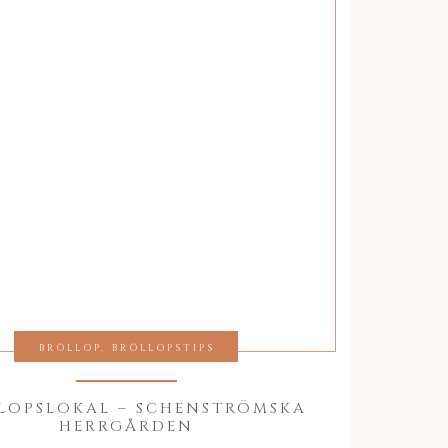
bröllopsporträtt
,
brudporträ
schenströmska herrgården
,
BRÖLLOP
,
BRÖLLOPSTIPS
LOPSLOKAL – SCHENSTRÖMSKA
HERRGÅRDEN