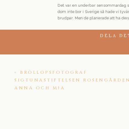
Det var en underbar sensommardag som
dom inte bor i Sverige så hade vi tyvä
brudpar. Men de planerade att ha dera
Så det var lite extra kul att komma dit
DELA DE
har absolut inget problem med engels
sällan så blir man lite knackig på det.
avslappnade och mysiga.
Elfviks herrgård är dessutom en otroli
verkligen varför de valde denna plats
«
BRÖLLOPSFOTOGRAF
knappt sett vatten.
SIGTUNASTIFTELSEN ROSENGÅRDEN
Vi hade en härlig stund i solen där de 
ANNA OCH MIA