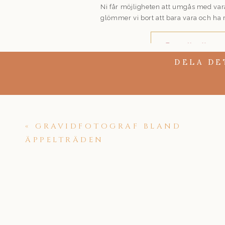
Ni får möjligheten att umgås med var
glömmer vi bort att bara vara och ha r
Jag är över
DELA DE
Att fotograferas a
Ville så väldigt g
jag var nervös inf
välkomnande energi
lekfullt sätt gjord
krystat. Jag är öv
«
GRAVIDFOTOGRAF BLAND
fram emot att njut
ÄPPELTRÄDEN
– Alexandra
EN AVSLAPPN
Så hur får vi den här fotograferingen 