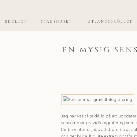
BRÖLLOP
STADSHUSET
UTLANDSBRÖLLOP
EN MYSIG SE
Jag har varit lite dålig på att uppda
sensommar gravidfotografering som du 
får bli vinterns jobb att drömma oss t
och det blir alltid lite extra tungt för