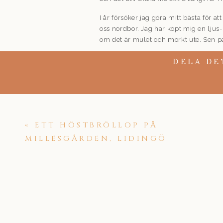
I år försöker jag göra mitt bästa för a
oss nordbor. Jag har köpt mig en ljus
om det är mulet och mörkt ute. Sen p
vilken tid det än är på dagen. Man får
DELA DE
julpyntas här hemma och göras mysigt. 
härligt!
MER CAFÉ-DEJTER
Men jag ser även fram emot att sitta
inför kommande bröllopssäsong, plane
«
ETT HÖSTBRÖLLOP PÅ
bröllopssäsongen så blir det inte så m
MILLESGÅRDEN, LIDINGÖ
Såklart ska jag även dela med mig mas
gravida, magen, hennes partner och st
augusti, en varm och skön kväll. Titta 