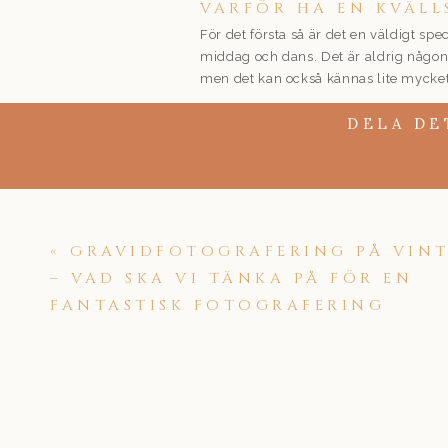
VARFÖR HA EN KVÄL
För det första så är det en väldigt spe
middag och dans. Det är aldrig någon 
men det kan också kännas lite mycke
Därför tycker jag den där lilla stunde
DELA DE
och dricka gott så går vi iväg och tar 
golden hour. Men skulle det vara mule
FINT ÄVEN UTAN GO
Det blir fint ändå! Kolla bara hur mys
«
GRAVIDFOTOGRAFERING PÅ VIN
Ljuset är lite dovare än mitt på dagen
– VAD SKA VI TÄNKA PÅ FÖR EN
nerver har släppt, ni kanske fått i er l
FANTASTISK FOTOGRAFERING
bara. Och då har ni lättare att även 
Få mer tips kring bröllopet här!